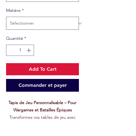
Matière
*
Quantité
*
Add To Cart
Commander et payer
Tapis de Jeu Personnalisable – Pour
Wargames et Batailles Épiques
Transformez vos tables de jeu avec
nos
tapis de jeu personnalisables
,
conçus pour répondre aux exigences