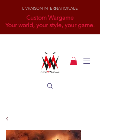
LIVRAISON INTERNATIONALE
Custom Wargame
Your world, your style, your game.