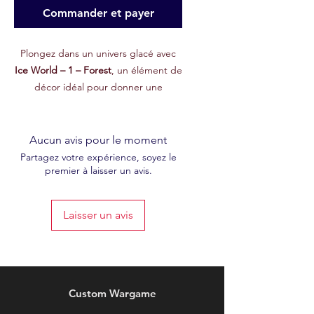
Commander et payer
Plongez dans un univers glacé avec
Ice World – 1 – Forest
, un élément de
décor idéal pour donner une
ambiance froide et impitoyable à vos
champs de bataille ! Issu du set
exclusif de
février 2025
sur notre
Aucun avis pour le moment
Patreon, ce fichier STL est conçu pour
Partagez votre expérience, soyez le
premier à laisser un avis.
enrichir vos parties avec un terrain
aussi esthétique qu’immersif.
Laisser un avis
Caractéristiques :
🖨
Fichier STL haute qualité
:
Modélisé avec précision pour une
impression 3D nette et détaillée.
Custom Wargame
🌨
Thème glaciaire
: Parfait pour