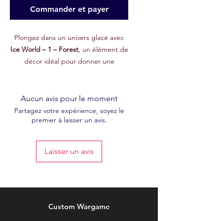
Commander et payer
Plongez dans un univers glacé avec
Ice World – 1 – Forest
, un élément de
décor idéal pour donner une
ambiance froide et impitoyable à vos
champs de bataille ! Issu du set
exclusif de
février 2025
sur notre
Aucun avis pour le moment
Patreon, ce fichier STL est conçu pour
Partagez votre expérience, soyez le
premier à laisser un avis.
enrichir vos parties avec un terrain
aussi esthétique qu’immersif.
Laisser un avis
Caractéristiques :
🖨
Fichier STL haute qualité
:
Modélisé avec précision pour une
impression 3D nette et détaillée.
Custom Wargame
🌨
Thème glaciaire
: Parfait pour