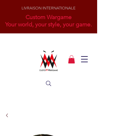
LIVRAISON INTERNATIONALE
Custom Wargame
Your world, your style, your game.