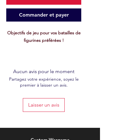
Commander et payer
Objectifs de jeu pour vos batailles de
figurines préférées !
Optimisez vos parties avec nos sets
d'objectifs spécialement conçus pour
les jeux de figurines comme
Age of
Aucun avis pour le moment
Sigmar
,
Warhammer 40k
,
Conquest
,
Partagez votre expérience, soyez le
premier à laisser un avis.
et
Spearhead
.
Disponibles en plusieurs
Laisser un avis
configurations adaptées à chaque
système :
Age of Sigmar/40k
: 6 objectifs de
40mm avec un rayon de 3".
Spearhead
: 5 objectifs avec un
Custom Wargame