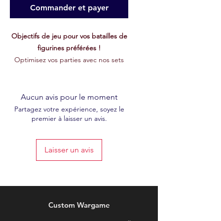
Commander et payer
Objectifs de jeu pour vos batailles de
figurines préférées !
Optimisez vos parties avec nos sets
d'objectifs spécialement conçus pour
les jeux de figurines comme
Age of
Sigmar
,
Warhammer 40k
,
Conquest
,
Aucun avis pour le moment
et
Spearhead
.
Partagez votre expérience, soyez le
premier à laisser un avis.
Disponibles en plusieurs
configurations adaptées à chaque
Laisser un avis
système :
Age of Sigmar/40k
: 6 objectifs de
40mm avec un rayon de 3".
Spearhead
: 5 objectifs avec un
rayon de 3".
Custom Wargame
Conquest
: 6 objectifs avec un