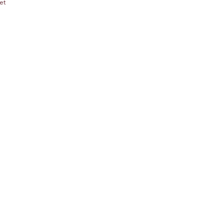
 et
on
!
os