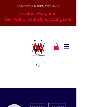
LIVRAISON INTERNATIONALE
Custom Wargame
Your world, your style, your game.
Plus d'actions
Message
S'abonner