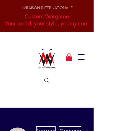
LIVRAISON INTERNATIONALE
Custom Wargame
Your world, your style, your game.
Plus d'actions
Message
S'abonner