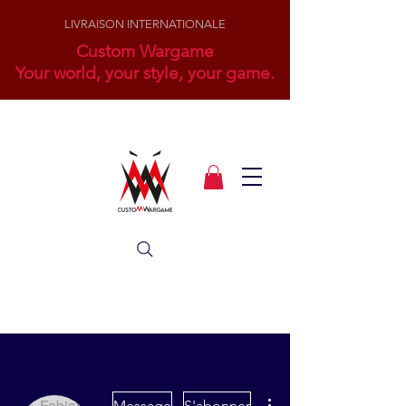
LIVRAISON INTERNATIONALE
Custom Wargame
Your world, your style, your game.
Plus d'actions
Message
S'abonner