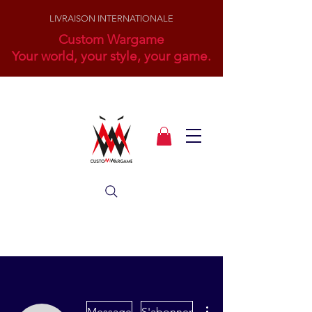
LIVRAISON INTERNATIONALE
Custom Wargame
Your world, your style, your game.
Plus d'actions
Message
S'abonner