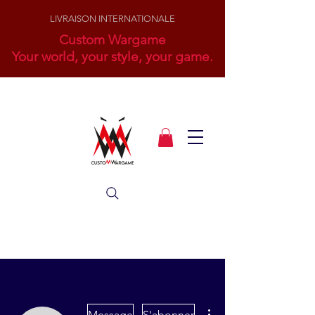
LIVRAISON INTERNATIONALE
Custom Wargame
Your world, your style, your game.
Plus d'actions
Message
S'abonner