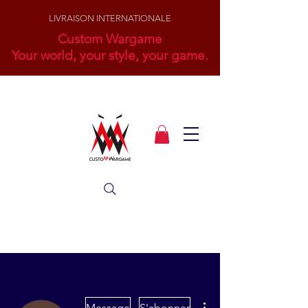
LIVRAISON INTERNATIONALE
Custom Wargame
Your world, your style, your game.
Plus d'actions
Message
S'abonner