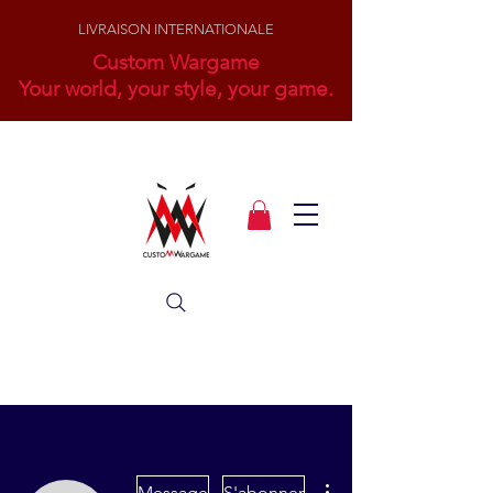
LIVRAISON INTERNATIONALE
Custom Wargame
Your world, your style, your game.
Plus d'actions
Message
S'abonner