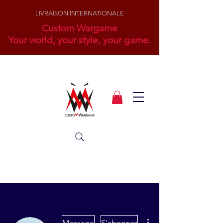
LIVRAISON INTERNATIONALE
Custom Wargame
Your world, your style, your game.
Plus d'actions
Message
S'abonner