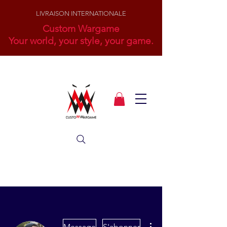
LIVRAISON INTERNATIONALE
Custom Wargame
Your world, your style, your game.
Plus d'actions
Message
S'abonner