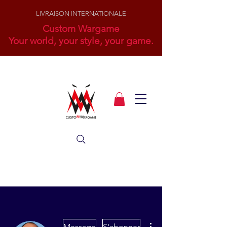
LIVRAISON INTERNATIONALE
Custom Wargame
Your world, your style, your game.
Plus d'actions
Message
S'abonner