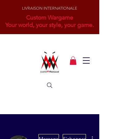
LIVRAISON INTERNATIONALE
Custom Wargame
Your world, your style, your game.
Plus d'actions
Message
S'abonner