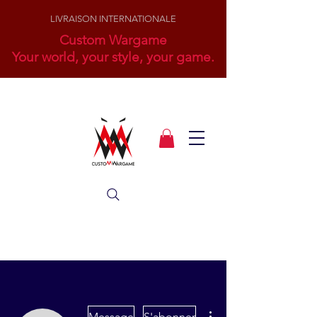
LIVRAISON INTERNATIONALE
Custom Wargame
Your world, your style, your game.
Plus d'actions
Message
S'abonner